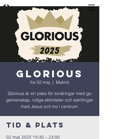
Glorious
fre 02 maj
  |  
Malmö
Glorious är en plats för tonåringar med go
gemenskap, roliga aktiviteter och samlingar
med Jesus och tro i centrum.
Tid & Plats
02 maj 2025 19:30 – 23:00