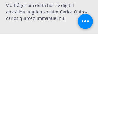
Vid frågor om detta hör av dig till 
anställda ungdomspastor Carlos Quiroz 
carlos.quiroz@immanuel.nu
.
Dela
Immanuelskyrkan
Kontakt
Köpenhamnsvägen 3
217 43 Malmö