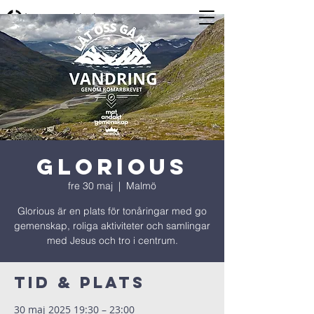
Glorious
fre 30 maj
  |  
Malmö
Glorious är en plats för tonåringar med go
gemenskap, roliga aktiviteter och samlingar
med Jesus och tro i centrum.
Tid & Plats
30 maj 2025 19:30 – 23:00