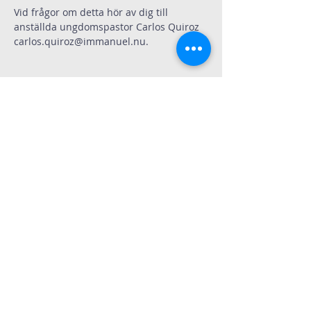
Vid frågor om detta hör av dig till 
anställda ungdomspastor Carlos Quiroz 
carlos.quiroz@immanuel.nu
.
Dela
Immanuelskyrkan
Kontakt
Köpenhamnsvägen 3
217 43 Malmö