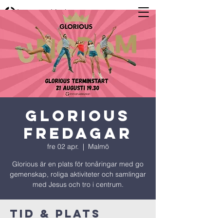
Glorious
Fredagar
fre 02 apr.
  |  
Malmö
Glorious är en plats för tonåringar med go
gemenskap, roliga aktiviteter och samlingar
med Jesus och tro i centrum.
Tid & Plats