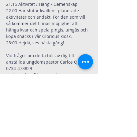
21.15 Aktivitet / Häng / Gemenskap  
22.00 Här slutar kvällens planerade 
aktiviteter och andakt. För den som vill 
så kommer det finnas möjlighet att 
hänga kvar och spela pingis, umgås och 
köpa snacks i vår Glorious kiosk.
23:00 Hejdå, ses nästa gång!
Vid frågor om detta hör av dig till 
anställda ungdomspastor Carlos Quiroz 
0734-473829
carlos.quiroz@immanuel.nu
.
Dela
Immanuelskyrkan