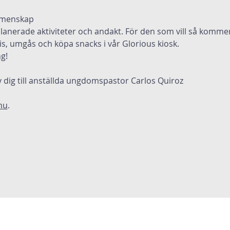
emenskap  
planerade aktiviteter och andakt. För den som vill så kommer
s, umgås och köpa snacks i vår Glorious kiosk.
g!
 dig till anställda ungdomspastor Carlos Quiroz 
nu
.