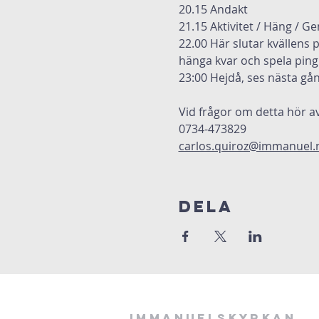
20.15 Andakt
21.15 Aktivitet / Häng / G
22.00 Här slutar kvällens 
hänga kvar och spela pingi
23:00 Hejdå, ses nästa gån
Vid frågor om detta hör av
0734-473829
carlos.quiroz@immanuel.
Dela
Immanuelskyrkan