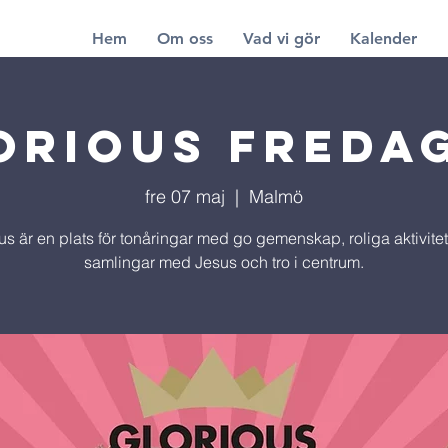
Hem
Om oss
Vad vi gör
Kalender
orious Freda
fre 07 maj
  |  
Malmö
us är en plats för tonåringar med go gemenskap, roliga aktivite
samlingar med Jesus och tro i centrum.