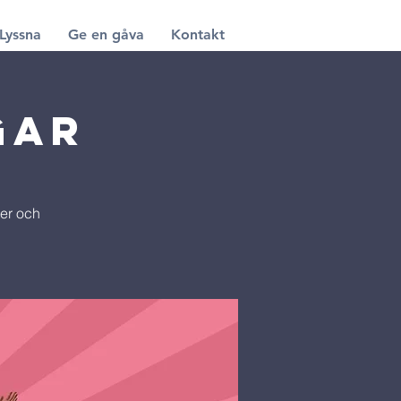
Lyssna
Ge en gåva
Kontakt
gar
ter och