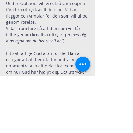
Under kvällarna vill vi också vara öppna 
för olika uttryck av tillbedjan. Vi har 
flaggor och vimplar för den som vill tillbe 
genom rörelse.
Vi tar fram färg så att den som vill får 
tillbe genom kreativa uttryck. (t
a med dig 
dina egna om du hellre vill det
)
Ett sätt att ge Gud äran för det Han är 
och gör att att berätta för andra. Vi vill 
uppmuntra alla att dela stort som smått 
om hur Gud har hjälpt dig. Det uttrycker 
tacksamhet och föder tro för mer.
Dela