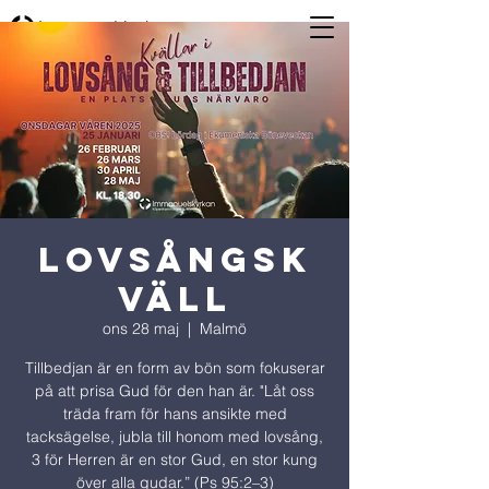
Lovsångsk
väll
ons 28 maj
  |  
Malmö
Tillbedjan är en form av bön som fokuserar
på att prisa Gud för den han är. "Låt oss
träda fram för hans ansikte med
tacksägelse, jubla till honom med lovsång,
3 för Herren är en stor Gud, en stor kung
över alla gudar.” (Ps 95:2–3)