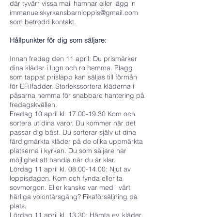
där tyvärr vissa mail hamnar eller lägg in
immanuelskyrkansbarnloppis@gmail.com
som betrodd kontakt.
Hållpunkter för dig som säljare:
Innan fredag den 11 april: Du prismärker
dina kläder i lugn och ro hemma. Plagg
som tappat prislapp kan säljas till förmån
för EFiIfadder. Storlekssortera kläderna i
påsarna hemma för snabbare hantering på
fredagskvällen.
Fredag 10 april kl.
17.00-19.30
Kom och
sortera ut dina varor. Du kommer när det
passar dig bäst. Du sorterar själv ut dina
färdigmärkta kläder på de olika uppmärkta
platserna i kyrkan. Du som säljare har
möjlighet att handla när du är klar.
Lördag 11 april kl.
08.00-14.00
: Njut av
loppisdagen. Kom och fynda eller ta
sovmorgon. Eller kanske var med i vårt
härliga volontärsgäng? Fikaförsäljning på
plats.
Lördag 11 april kl. 13.30: Hämta ev. kläder