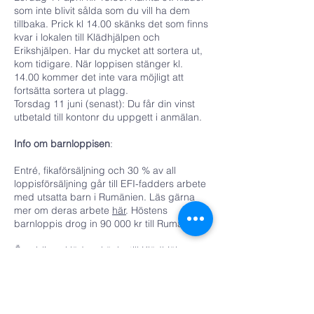
som inte blivit sålda som du vill ha dem
tillbaka. Prick kl 14.00 skänks det som finns
kvar i lokalen till Klädhjälpen och
Erikshjälpen. Har du mycket att sortera ut,
kom tidigare. När loppisen stänger kl.
14.00 kommer det inte vara möjligt att
fortsätta sortera ut plagg.
Torsdag 11 juni (senast): Du får din vinst
utbetald till kontonr du uppgett i anmälan.
Info om barnloppisen
:
Entré, fikaförsäljning och 30 % av all
loppisförsäljning går till EFI-fadders arbete
med utsatta barn i Rumänien. Läs gärna
mer om deras arbete
här
. Höstens
barnloppis drog in 90 000 kr till Rumänien!
Överblivna kläder skänks till Klädhjälpen
som stöttar Malmöfamiljer i ekonomisk
utsatthet och till Erikshjälpen vars
barnrättsorganisation gör mycket gott
världen över. Entré 20 kr/ vuxen (endast