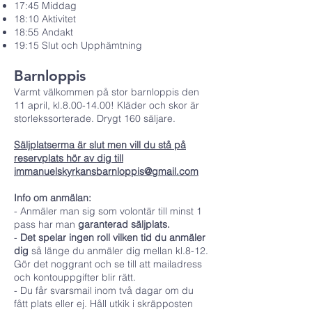
17:45 Middag
18:10 Aktivitet
18:55 Andakt
19:15 Slut och Upphämtning
Barnloppis
Varmt välkommen på stor barnloppis den
11 april, kl.8.00-14.00! Kläder och skor är
storlekssorterade. Drygt 160 säljare.
Säljplatserma är slut men vill du stå på
reservplats hör av dig till
immanuelskyrkansbarnloppis@gmail.com
Info om anmälan:
- Anmäler man sig som volontär till minst 1
pass har man
garanterad säljplats.
-
Det spelar ingen roll vilken tid du anmäler
dig
så länge du anmäler dig mellan kl.8-12.
Gör det noggrant och se till att mailadress
och kontouppgifter blir rätt.
- Du får svarsmail inom två dagar om du
fått plats eller ej. Håll utkik i skräpposten