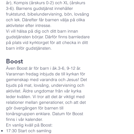
år), Kompis (årskurs 0-2) och XL (årskurs
3-6). Barnens gudstjänst innehåller
fruktstund, bibelundervisning, bön, lovsång
och lek. Därefter får barnen välja på olika
aktiviteter efter intresse.
Vi vill hälsa på dig och ditt barn innan
gudstjänsten börjar. Därför finns barnledare
på plats vid kyrktorget för att checka in ditt
barn inför gudstjänsten.
Boost
Även Boost är för barn i åk.3-6, 9-12 år.
Varannan fredag inbjuds de till kyrkan för
gemenskap med varandra och Jesus! Det
bjuds på mat, lovsång, undervisning och
aktivitet. Äldre ungdomar från vår kyrka
leder kvällen. Vi tror att det är viktigt med
relationer mellan generationer, och att det
gör övergången för barnen till
tonårsgruppen enklare. Datum för Boost
finns i vår kalender.
En vanlig kväll på Boost:
17:30 Start och samling