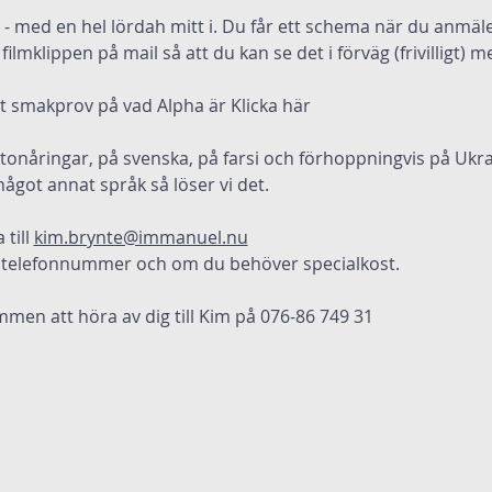
r - med en hel lördah mitt i. Du får ett schema när du anmäle
ilmklippen på mail så att du kan se det i förväg (frivilligt)
tt smakprov på vad Alpha är 
Klicka här
tonåringar, på svenska, på farsi och förhoppningvis på Ukra
got annat språk så löser vi det.
till 
kim.brynte@immanuel.nu
 telefonnummer och om du behöver specialkost.
men att höra av dig till Kim på 076-86 749 31