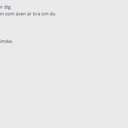
r dig.
 men som även är bra om du 
inska.