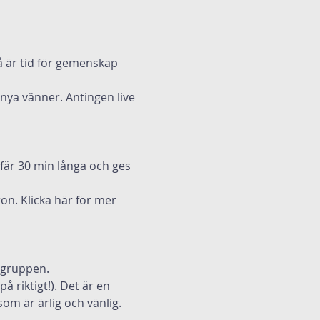
å är tid för gemenskap 
 nya vänner. Antingen live 
fär 30 min långa och ges 
on. 
Klicka här
 för mer 
lsgruppen.
å riktigt!). Det är en 
om är ärlig och vänlig.