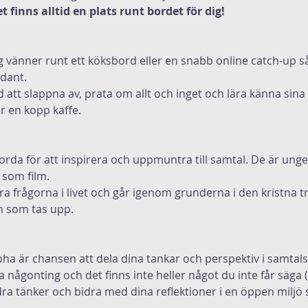
 finns alltid en plats runt bordet för dig!
g vänner runt ett köksbord eller en snabb online catch-up s
adant.
tid att slappna av, prata om allt och inget och lära känna sina
er en kopp kaffe.
rda för att inspirera och uppmuntra till samtal. De är unge
 som film.
ra frågorna i livet och går igenom grunderna i den kristna tr
n som tas upp.
pha är chansen att dela dina tankar och perspektiv i samta
a någonting och det finns inte heller något du inte får säga (p
ra tänker och bidra med dina reflektioner i en öppen miljö s