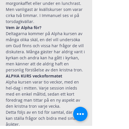
morgonkaffet eller under en lunchrast. 
Men vanligast är kvällskurser som varar 
cirka två timmar. I Immanuel ses vi på 
torsdagkvällar.
Vem är Alpha för?
Deltagarna kommer på Alpha kursen av 
många olika skäl, en del vill undersöka 
om Gud finns och vissa har frågor de vill 
diskutera. Många gäster har aldrig varit i 
kyrkan och andra kan ha gått i kyrkan, 
men känner att de aldrig haft en 
personlig förståelse av den kristna tron.
ALPHA KURS veckoformatet
Alpha kursen varar tio veckor, med en 
hel-dag i mitten. Varje session inleds 
med en enkel måltid, sedan ett kort 
föredrag man tittar på en ny aspekt av 
den kristna tron varje vecka.
Detta följs av en tid för samtal, där alla 
kan ställa frågor och bidra med sina 
åsikter.