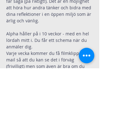
får säga (på riktigt!). Det är en möjlighet 
att höra hur andra tänker och bidra med 
dina reflektioner i en öppen miljö som är 
ärlig och vänlig.
Alpha håller på i 10 veckor - med en hel 
lördah mitt i. Du får ett schema när du 
anmäler dig.
Varje vecka kommer du få filmklippen på 
mail så att du kan se det i förväg 
(frivilligt) men som även är bra om du 
missar en kväll.
Här kan du klicka och få ett smakprov på 
vad Alpha är 
Klicka här
Vi kommer köra Alpha för tonåringar, på 
svenska, på farsi och förhoppningvis på 
Ukrainska.
Om du behöver Alpha på något annat 
språk så löser vi det.
Anmäl dig genom att maila till 