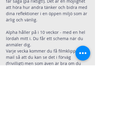
får säga (på riktigt!). Det är en möjlighet 
att höra hur andra tänker och bidra med 
dina reflektioner i en öppen miljö som är 
ärlig och vänlig.
Alpha håller på i 10 veckor - med en hel 
lördah mitt i. Du får ett schema när du 
anmäler dig.
Varje vecka kommer du få filmklippen på 
mail så att du kan se det i förväg 
(frivilligt) men som även är bra om du 
missar en kväll.
Här kan du klicka och få ett smakprov på 
vad Alpha är 
Klicka här
Vi kommer köra Alpha för tonåringar, på 
svenska, på farsi och förhoppningvis på 
Ukrainska.
Om du behöver Alpha på något annat 
språk så löser vi det.
Anmäl dig genom att maila till 