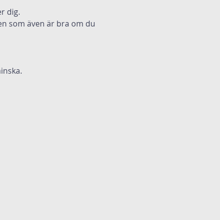
r dig.
 men som även är bra om du 
inska.