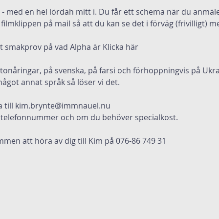
r - med en hel lördah mitt i. Du får ett schema när du anmäle
ilmklippen på mail så att du kan se det i förväg (frivilligt)
tt smakprov på vad Alpha är 
Klicka här
tonåringar, på svenska, på farsi och förhoppningvis på Ukra
got annat språk så löser vi det.
a till kim.brynte@immnauel.nu
 telefonnummer och om du behöver specialkost.
men att höra av dig till Kim på 076-86 749 31