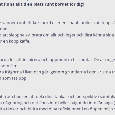
 finns alltid en plats runt bordet för dig!
g vänner runt ett köksbord eller en snabb online catch-up s
adant.
tid att slappna av, prata om allt och inget och lära känna sina
er en kopp kaffe.
rda för att inspirera och uppmuntra till samtal. De är unge
 som film.
ra frågorna i livet och går igenom grunderna i den kristna tr
n som tas upp.
pha är chansen att dela dina tankar och perspektiv i samta
a någonting och det finns inte heller något du inte får säga (p
ra tänker och bidra med dina reflektioner i en öppen miljö s