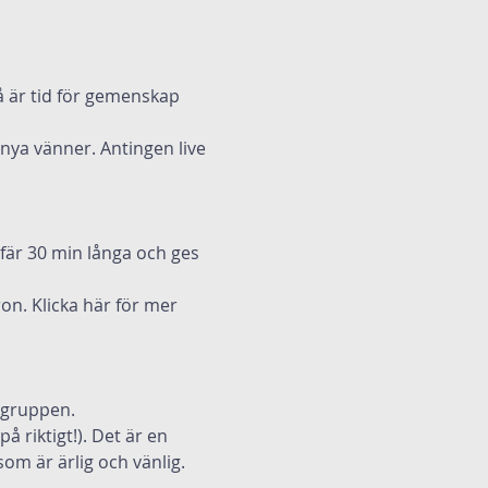
å är tid för gemenskap 
 nya vänner. Antingen live 
fär 30 min långa och ges 
on. 
Klicka här
 för mer 
lsgruppen.
å riktigt!). Det är en 
om är ärlig och vänlig.