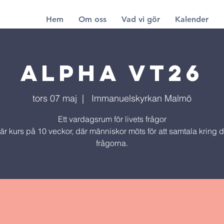
Hem
Om oss
Vad vi gör
Kalender
ALPHA vt26
tors 07 maj
  |  
Immanuelskyrkan Malmö
Ett vardagsrum för livets frågor
är kurs på 10 veckor, där människor möts för att samtala kring d