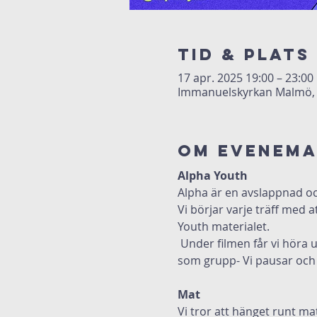
Tid & Plats
17 apr. 2025 19:00 – 23:00
Immanuelskyrkan Malmö, 
Om evenem
Alpha Youth
Alpha är en avslappnad och
Vi börjar varje träff med a
Youth materialet.
 Under filmen får vi höra unga människor från hela världen prata om olika ämnen. Samma fråga ställs till oss 
som grupp- Vi pausar och v
Mat
Vi tror att hänget runt ma