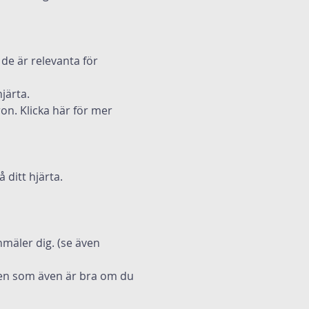
e är relevanta för 
järta. 
on. 
Klicka här
 för mer 
 ditt hjärta. 
nmäler dig. (se även 
 men som även är bra om du 