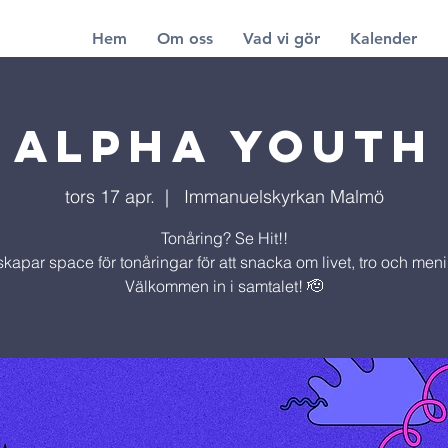
Hem
Om oss
Vad vi gör
Kalender
ALPHA YOUTH
tors 17 apr.
  |  
Immanuelskyrkan Malmö
Tonåring? Se Hit!!
skapar space för tonåringar för att snacka om livet, tro och men
Välkommen in i samtalet! 🫡