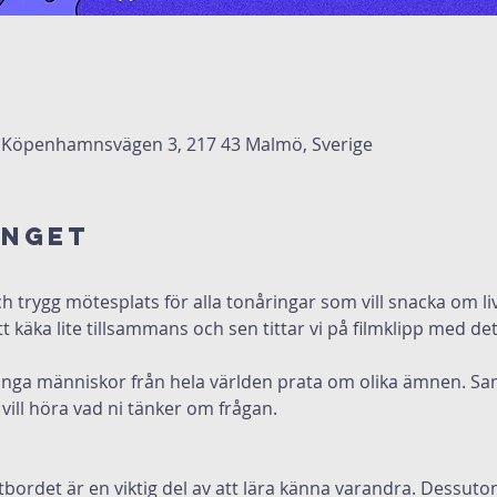
Köpenhamnsvägen 3, 217 43 Malmö, Sverige
anget
 trygg mötesplats för alla tonåringar som vill snacka om li
tt käka lite tillsammans och sen tittar vi på filmklipp med det
ill höra vad ni tänker om frågan.
tbordet är en viktig del av att lära känna varandra. Dessuto