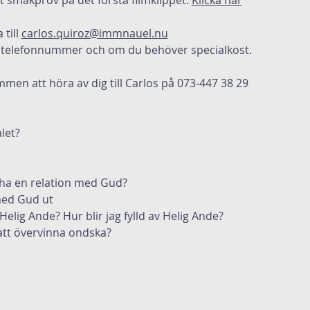
t smakprov på det första filmklippet: 
Klicka här
till 
carlos.quiroz@immnauel.nu
 telefonnummer och om du behöver specialkost.
men att höra av dig till Carlos på 073-447 38 29
let?
ja ha en relation med Gud?
med Gud ut
lig Ande? Hur blir jag fylld av Helig Ande?
 att övervinna ondska?