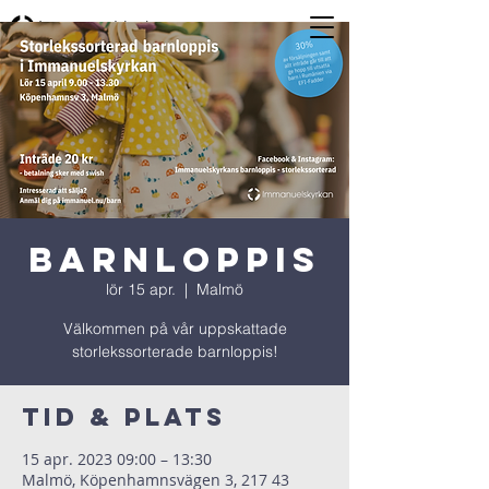
Barnloppis
lör 15 apr.
  |  
Malmö
Välkommen på vår uppskattade
storlekssorterade barnloppis!
Tid & Plats
15 apr. 2023 09:00 – 13:30
Malmö, Köpenhamnsvägen 3, 217 43