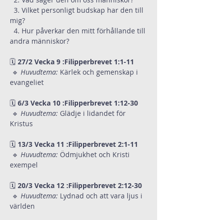
  3. Vilket personligt budskap har den till 
mig? 
  4. Hur påverkar den mitt förhållande till 
andra människor? 
🗓
 27/2 Vecka 9 :Filipperbrevet 1:1-11
 🔹 
Huvudtema:
 Kärlek och gemenskap i 
evangeliet
🗓
 6/3 Vecka 10 :Filipperbrevet 1:12-30
 🔹 
Huvudtema:
 Glädje i lidandet för 
Kristus
🗓
 13/3 Vecka 11 :Filipperbrevet 2:1-11
 🔹 
Huvudtema:
 Ödmjukhet och Kristi 
exempel
🗓
 20/3 Vecka 12 :Filipperbrevet 2:12-30
 🔹 
Huvudtema:
 Lydnad och att vara ljus i 
världen