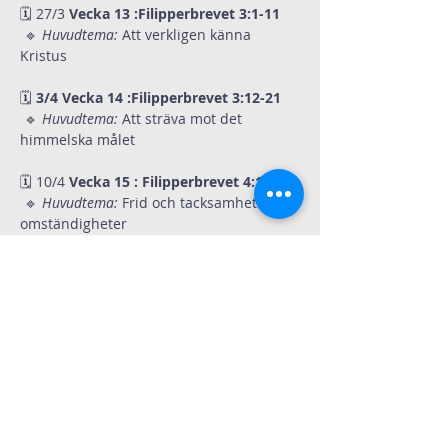
🗓 27/3
 Vecka 13 :Filipperbrevet 3:1-11
 🔹 
Huvudtema:
 Att verkligen känna 
Kristus
🗓
 3/4 Vecka 14 :Filipperbrevet 3:12-21
 🔹 
Huvudtema:
 Att sträva mot det 
himmelska målet
🗓 10/4
 Vecka 15 : Filipperbrevet 4:1-9
 🔹 
Huvudtema:
 Frid och tacksamhet i alla 
omständigheter
🗓
 17/4 Vecka 16 : Filipperbrevet 4:10-23
 🔹 
Huvudtema:
 Tillfredsställelse och 
förtröstan på Gud