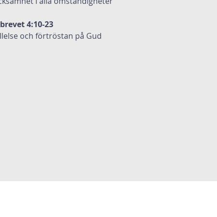
acksamhet i alla omständigheter
rbrevet 4:10-23
ällelse och förtröstan på Gud