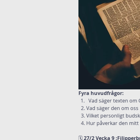
Fyra huvudfrågor:
Vad säger texten om
  2. Vad säger den om os
  3. Vilket personligt buds
  4. Hur påverkar den mitt
🗓
 27/2 Vecka 9 :Filipperb