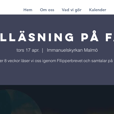
Hem
Om oss
Vad vi gör
Kalender
elläsning på f
tors 17 apr.
  |  
Immanuelskyrkan Malmö
r 8 veckor läser vi oss igenom FIlipperbrevet och samtalar på f