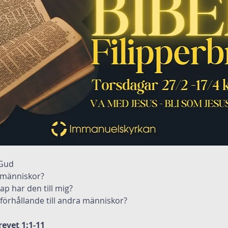
 Gud
s människor?
kap har den till mig? 
 förhållande till andra människor? 
revet 1:1-11