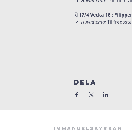
 🔹 
Huvudtema:
 Frid och t
🗓
 17/4 Vecka 16 : Filippe
 🔹 
Huvudtema:
 Tillfredsst
Dela
Immanuelskyrkan