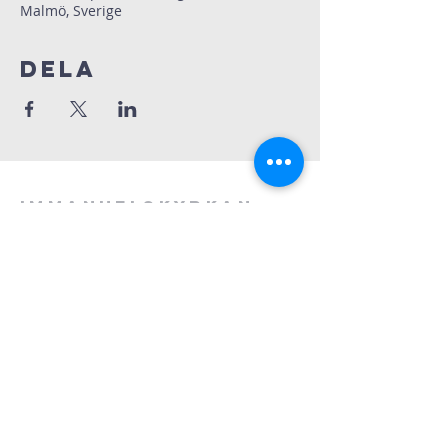
Malmö, Sverige
Dela
Immanuelskyrkan
Kontakt
Köpenhamnsvägen 3
217 43 Malmö
©2025 Immanuelskyrkan
Läs mer om hur vi hanterar personuppgifter