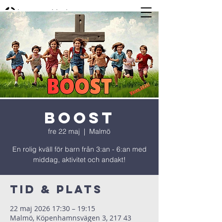
BOOST
fre 22 maj
  |  
Malmö
En rolig kväll för barn från 3:an - 6:an med
middag, aktivitet och andakt!
Tid & Plats
22 maj 2026 17:30 – 19:15
Malmö, Köpenhamnsvägen 3, 217 43