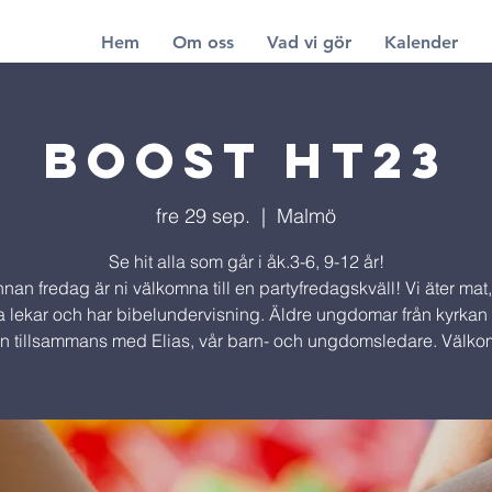
Hem
Om oss
Vad vi gör
Kalender
Boost ht23
fre 29 sep.
  |  
Malmö
Se hit alla som går i åk.3-6, 9-12 år!
nan fredag är ni välkomna till en partyfredagskväll! Vi äter mat,
a lekar och har bibelundervisning. Äldre ungdomar från kyrkan
en tillsammans med Elias, vår barn- och ungdomsledare. Välk