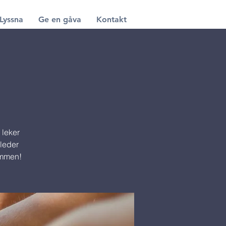
Lyssna
Ge en gåva
Kontakt
 leker
 leder
ommen!