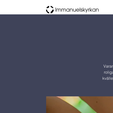
Varan
rolig
kväll