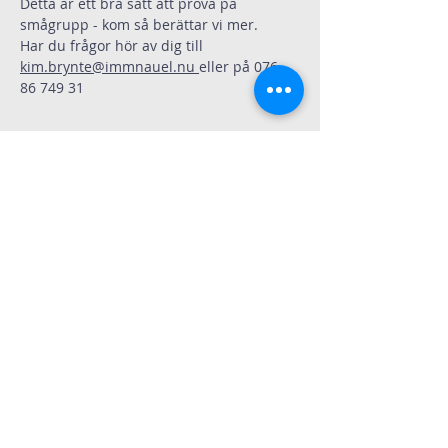
Detta är ett bra sätt att prova på 
smågrupp - kom så berättar vi mer.
Har du frågor hör av dig till 
kim.brynte@immnauel.nu
eller på 076-
86 749 31
Dela
Immanuelskyrkan
Kontakt
Köpenhamnsvägen 3
217 43 Malmö