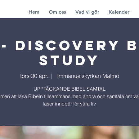
Hem
Om oss
Vad vi gör
Kalender
 - Discovery B
Study
tors 30 apr.
  |  
Immanuelskyrkan Malmö
UPPTÄCKANDE BIBEL SAMTAL
men att läsa Bibeln tillsammans med andra och samtala om vad
läser innebär för våra liv.