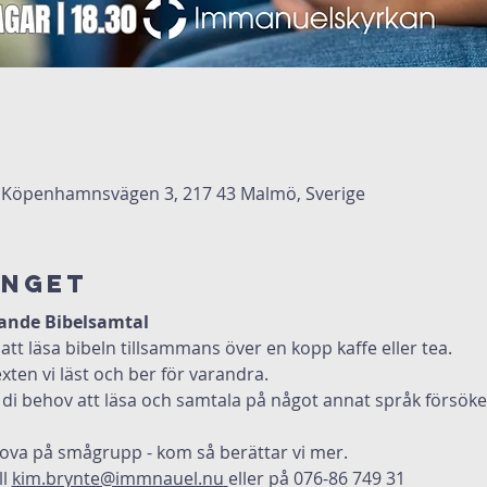
Köpenhamnsvägen 3, 217 43 Malmö, Sverige
anget
ande Bibelsamtal
att läsa bibeln tillsammans över en kopp kaffe eller tea.
xten vi läst och ber för varandra.
 di behov att läsa och samtala på något annat språk försöker 
prova på smågrupp - kom så berättar vi mer.
l 
kim.brynte@immnauel.nu
eller på 076-86 749 31