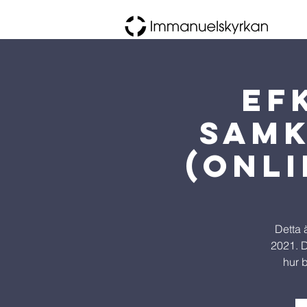
EF
samk
(Onli
Detta 
2021. D
hur 