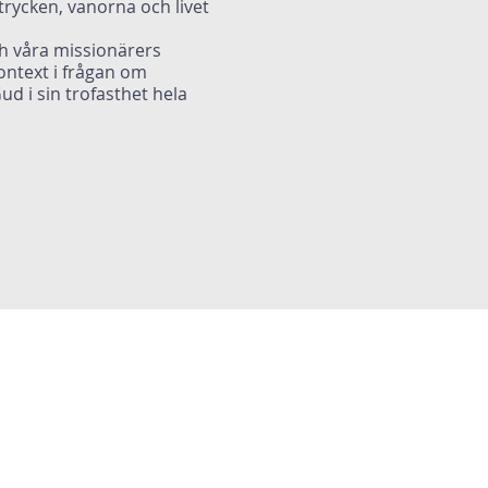
ttrycken, vanorna och livet
ch våra missionärers
ontext i frågan om
d i sin trofasthet hela