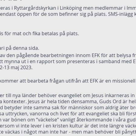
ras i Ryttargårdskyrkan i Linköping men medlemmar i Imm
ck endast öppen för de som befinner sig på plats. SMS-inläg
s för mat och fika betalas på plats.
ri på denna sida.
 av den pågående bearbetningen innom EFK för att belysa
tt mynna ut i en rapport som presenteras i samband med 
2-13 maj 2023.
ommer att bearbeta frågan utifrån att EFK är en missionell 
 till nya länder behöver evangeliet om Jesus inkarneras in i
a kontexter. Jesus är hela tiden densamma, Guds Ord är hela
röd betyder inte samma sak för människor som aldrig äter bröd
uttrycken, vanorna och livet för att evangeliet ska bli förstå
 var bönen om “väckelse” vanligt återkommande i våra guds
rsom vi inte lever i en kristen kultur är det inte längre vä
e väckas i något man inte har - men man behöver bli pånyttf