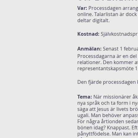
Var:
Processdagen arrange
online. Talarlistan är do
deltar digitalt.
Kostnad:
Självkostnadspri
Anmälan:
Senast 1 februa
Processdagarna är en del
relationer. Den kommer a
representantskapsmöte 1
Den fjärde processdagen k
Tema:
När missionärer åker
nya språk och ta form i ny
säga att Jesus är livets b
ugali. Man behöver anpassa 
För några årtionden sedan
bönen idag? Knappast. Efte
pånyttfödelse. Man kan int