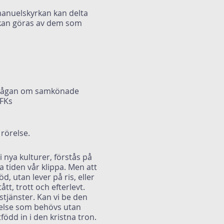
anuelskyrkan kan delta
g kan göras av dem som
 frågan om samkönade
EFKs
rörelse.
 nya kulturer, förstås på
 tiden vår klippa. Men att
, utan lever på ris, eller
tt, trott och efterlevt.
tjänster. Kan vi be den
ckelse som behövs utan
ödd in i den kristna tron.