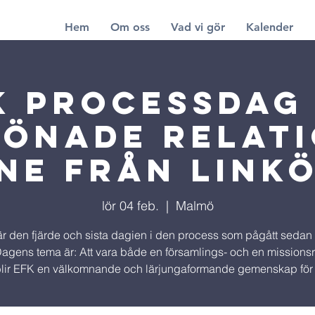
Hem
Om oss
Vad vi gör
Kalender
K Processdag
önade relat
ne från Link
lör 04 feb.
  |  
Malmö
är den fjärde och sista dagien i den process som pågått sedan
agens tema är: Att vara både en församlings- och en missionsr
blir EFK en välkomnande och lärjungaformande gemenskap för 