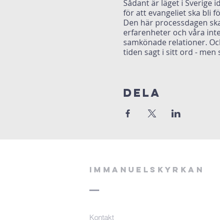
Sådant är läget i Sverige i
för att evangeliet ska bli fö
Den här processdagen ska 
erfarenheter och våra int
samkönade relationer. Och,
tiden sagt i sitt ord - men 
Dela
Immanuelskyrkan
Kontakt