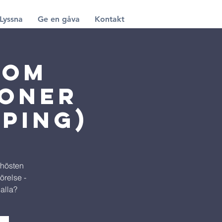
Lyssna
Ge en gåva
Kontakt
 om
ioner
öping)
 hösten
örelse -
alla?