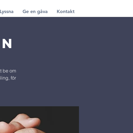
Lyssna
Ge en gåva
Kontakt
ön
att be om
ing, för