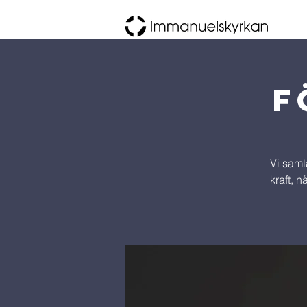
F
Vi samla
kraft, 