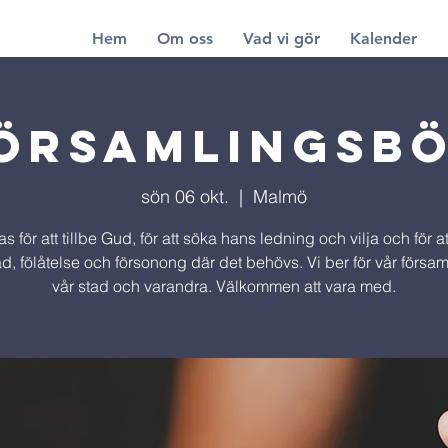
Hem
Om oss
Vad vi gör
Kalender
örsamlingsb
sön 06 okt.
  |  
Malmö
s för att tillbe Gud, för att söka hans ledning och vilja och för 
nåd, fölåtelse och försonong där det behövs. Vi ber för vår församl
vår stad och varandra. Välkommen att vara med.