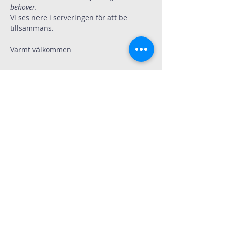
behöver. 
Vi ses nere i serveringen för att be 
tillsammans.
Varmt välkommen
Dela
Immanuelskyrkan
Kontakt
Köpenhamnsvägen 3
217 43 Malmö