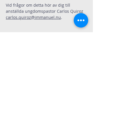
Vid frågor om detta hör av dig till 
anställda ungdomspastor Carlos Quiroz 
carlos.quiroz@immanuel.nu
.
Dela
Immanuelskyrkan
Kontakt
Köpenhamnsvägen 3
217 43 Malmö