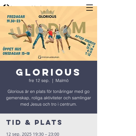
Glorious
fre 12 sep.
  |  
Malmö
Glorious är en plats för tonåringar med go
gemenskap, roliga aktiviteter och samlingar
med Jesus och tro i centrum.
Tid & Plats
12 sep. 2025 19:30 – 23:00