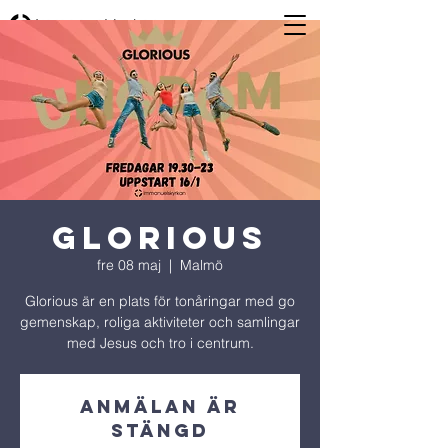
Glorious
fre 08 maj
  |  
Malmö
Glorious är en plats för tonåringar med go
gemenskap, roliga aktiviteter och samlingar
med Jesus och tro i centrum.
Anmälan är
stängd