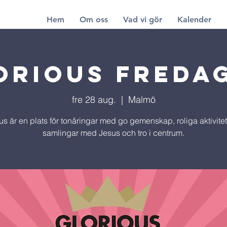
Hem
Om oss
Vad vi gör
Kalender
orious Freda
fre 28 aug.
  |  
Malmö
us är en plats för tonåringar med go gemenskap, roliga aktivite
samlingar med Jesus och tro i centrum.