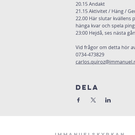
20.15 Andakt
21.15 Aktivitet / Häng / G
22.00 Här slutar kvällens 
hänga kvar och spela pingi
23:00 Hejdå, ses nästa gån
Vid frågor om detta hör av
0734-473829
carlos.quiroz@immanuel.
Dela
Immanuelskyrkan