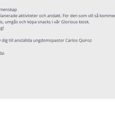
emenskap  
planerade aktiviteter och andakt. För den som vill så kommer
s, umgås och köpa snacks i vår Glorious kiosk.
g!
 dig till anställda ungdomspastor Carlos Quiroz 
nu
.