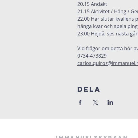
20.15 Andakt
21.15 Aktivitet / Häng / G
22.00 Här slutar kvällens 
hänga kvar och spela pingi
23:00 Hejdå, ses nästa gån
Vid frågor om detta hör av
0734-473829
carlos.quiroz@immanuel.
Dela
Immanuelskyrkan