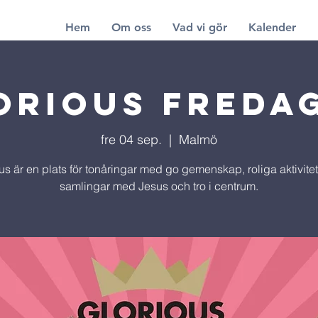
Hem
Om oss
Vad vi gör
Kalender
orious Freda
fre 04 sep.
  |  
Malmö
us är en plats för tonåringar med go gemenskap, roliga aktivite
samlingar med Jesus och tro i centrum.