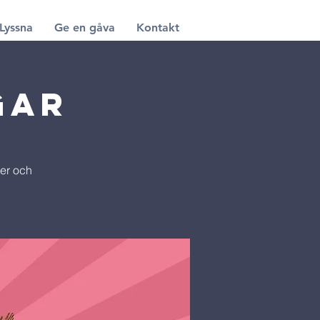
Lyssna
Ge en gåva
Kontakt
gar
ter och