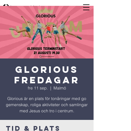
Glorious
Fredagar
fre 11 sep.
  |  
Malmö
Glorious är en plats för tonåringar med go
gemenskap, roliga aktiviteter och samlingar
med Jesus och tro i centrum.
Tid & Plats