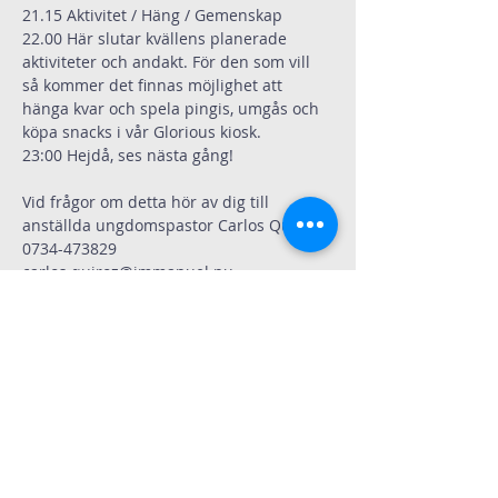
21.15 Aktivitet / Häng / Gemenskap  
22.00 Här slutar kvällens planerade 
aktiviteter och andakt. För den som vill 
så kommer det finnas möjlighet att 
hänga kvar och spela pingis, umgås och 
köpa snacks i vår Glorious kiosk.
23:00 Hejdå, ses nästa gång!
Vid frågor om detta hör av dig till 
anställda ungdomspastor Carlos Quiroz 
0734-473829
carlos.quiroz@immanuel.nu
.
Dela
Immanuelskyrkan