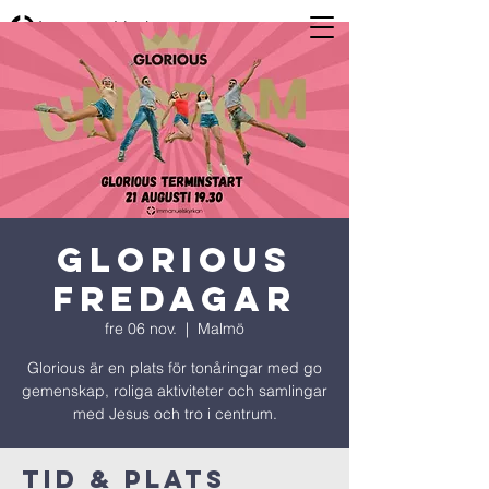
Glorious
Fredagar
fre 06 nov.
  |  
Malmö
Glorious är en plats för tonåringar med go
gemenskap, roliga aktiviteter och samlingar
med Jesus och tro i centrum.
Tid & Plats