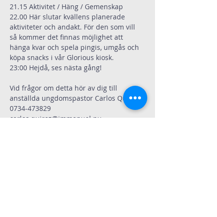
21.15 Aktivitet / Häng / Gemenskap  
22.00 Här slutar kvällens planerade 
aktiviteter och andakt. För den som vill 
så kommer det finnas möjlighet att 
hänga kvar och spela pingis, umgås och 
köpa snacks i vår Glorious kiosk.
23:00 Hejdå, ses nästa gång!
Vid frågor om detta hör av dig till 
anställda ungdomspastor Carlos Quiroz 
0734-473829
carlos.quiroz@immanuel.nu
.
Dela
Immanuelskyrkan