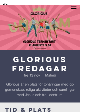
Glorious
Fredagar
fre 13 nov.
  |  
Malmö
Glorious är en plats för tonåringar med go
gemenskap, roliga aktiviteter och samlingar
med Jesus och tro i centrum.
Tid & Plats