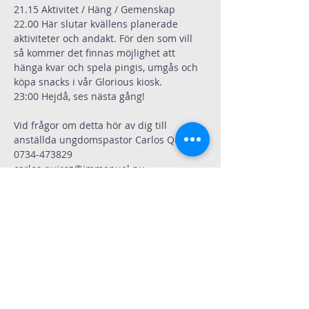
21.15 Aktivitet / Häng / Gemenskap  
22.00 Här slutar kvällens planerade 
aktiviteter och andakt. För den som vill 
så kommer det finnas möjlighet att 
hänga kvar och spela pingis, umgås och 
köpa snacks i vår Glorious kiosk.
23:00 Hejdå, ses nästa gång!
Vid frågor om detta hör av dig till 
anställda ungdomspastor Carlos Quiroz 
0734-473829
carlos.quiroz@immanuel.nu
.
Dela
Immanuelskyrkan