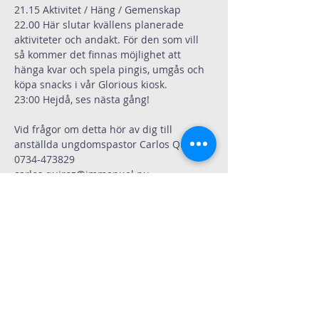
21.15 Aktivitet / Häng / Gemenskap  
22.00 Här slutar kvällens planerade 
aktiviteter och andakt. För den som vill 
så kommer det finnas möjlighet att 
hänga kvar och spela pingis, umgås och 
köpa snacks i vår Glorious kiosk.
23:00 Hejdå, ses nästa gång!
Vid frågor om detta hör av dig till 
anställda ungdomspastor Carlos Quiroz 
0734-473829
carlos.quiroz@immanuel.nu
.
Dela
Immanuelskyrkan