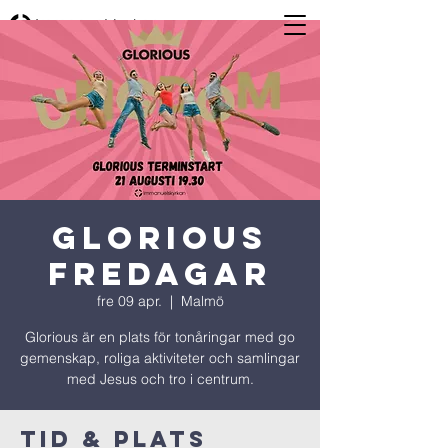
Glorious
Fredagar
fre 09 apr.
  |  
Malmö
Glorious är en plats för tonåringar med go
gemenskap, roliga aktiviteter och samlingar
med Jesus och tro i centrum.
Tid & Plats