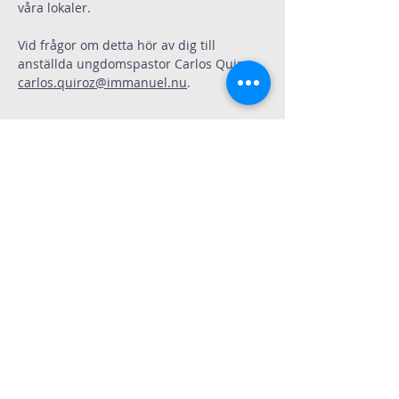
våra lokaler. 
Vid frågor om detta hör av dig till 
anställda ungdomspastor Carlos Quiroz 
carlos.quiroz@immanuel.nu
.
Dela
Immanuelskyrkan
Kontakt
Köpenhamnsvägen 3
217 43 Malmö