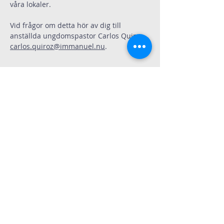
våra lokaler. 
Vid frågor om detta hör av dig till 
anställda ungdomspastor Carlos Quiroz 
carlos.quiroz@immanuel.nu
.
Dela
Immanuelskyrkan
Kontakt
Köpenhamnsvägen 3
217 43 Malmö