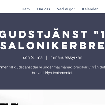
Hem
Om oss
Vad vi gör
Kalender
GUDSTJÄNST "
salonikerbr
sön 25 maj
  |  
Immanuelskyrkan
men till gudstjänst där vi under maj månad predikar utifrån det
brevet i Nya testamentet.