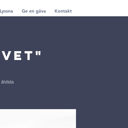
Lyssna
Ge en gåva
Kontakt
1
evet"
 äldsta