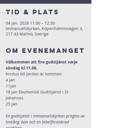
Tid & Plats
04 jan. 2026 11:00 – 12:30
Immanuelskyrkan, Köpenhamnsvägen 3,
217 43 Malmö, Sverige
Om evenemanget
Välkommen att fira gudstjänst varje 
söndag kl.11.00. 
Kristus till Jorden är kommen
4 jan
11jan
18 jan Ekumenisk Gudstjänst i St 
Johannes
25 jan
En gudstjänst i Immanuelskyrkan präglas av 
lovsång, bön och en bibelförankrad 
predikan.