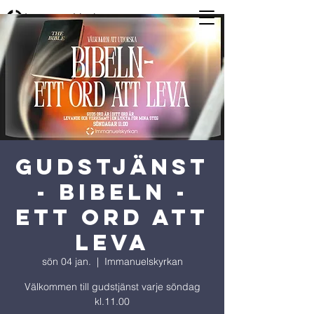
GUDSTJÄNST
- BIBELN -
Ett ord att
leva
sön 04 jan.
  |  
Immanuelskyrkan
Välkommen till gudstjänst varje söndag
kl.11.00