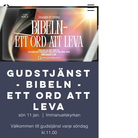
GUDSTJÄNST
- BIBELN -
Ett ord att
leva
sön 11 jan.
  |  
Immanuelskyrkan
Välkommen till gudstjänst varje söndag
kl.11.00