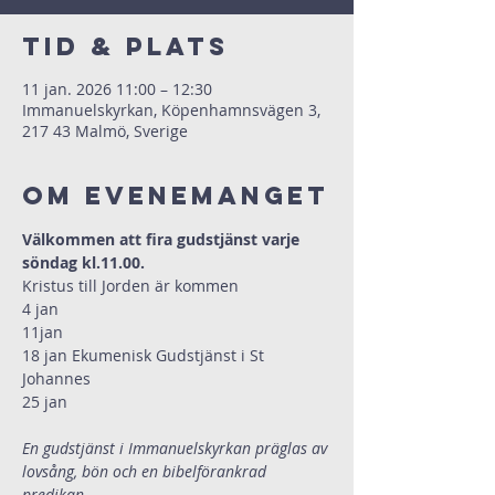
Tid & Plats
11 jan. 2026 11:00 – 12:30
Immanuelskyrkan, Köpenhamnsvägen 3,
217 43 Malmö, Sverige
Om evenemanget
Välkommen att fira gudstjänst varje 
söndag kl.11.00. 
Kristus till Jorden är kommen
4 jan
11jan
18 jan Ekumenisk Gudstjänst i St 
Johannes
25 jan
En gudstjänst i Immanuelskyrkan präglas av 
lovsång, bön och en bibelförankrad 
predikan.