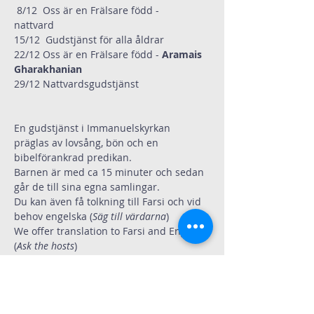
 8/12  Oss är en Frälsare född - 
nattvard    
15/12  Gudstjänst för alla åldrar 
22/12 Oss är en Frälsare född - 
Aramais 
Gharakhanian
29/12 Nattvardsgudstjänst 
En gudstjänst i Immanuelskyrkan 
präglas av lovsång, bön och en 
bibelförankrad predikan.
Barnen är med ca 15 minuter och sedan 
går de till sina egna samlingar. 
Du kan även få tolkning till Farsi och vid 
behov engelska (
Säg till värdarna
)
We offer translation to Farsi and English 
(
Ask the hosts
)
Efter Gudstjänsten fortsätter 
gemenskapen runt fikaborden. Varmt 
välkommen.