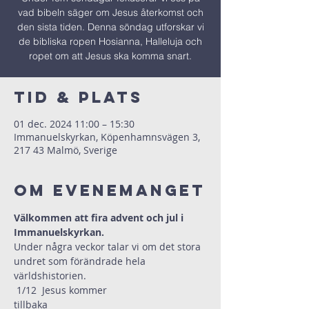
vad bibeln säger om Jesus återkomst och
den sista tiden. Denna söndag utforskar vi
de bibliska ropen Hosianna, Halleluja och
ropet om att Jesus ska komma snart.
Tid & Plats
01 dec. 2024 11:00 – 15:30
Immanuelskyrkan, Köpenhamnsvägen 3,
217 43 Malmö, Sverige
Om evenemanget
Välkommen att fira advent och jul i 
Immanuelskyrkan.
Under några veckor talar vi om det stora 
undret som förändrade hela 
världshistorien.
 1/12  Jesus kommer 
tillbaka                            