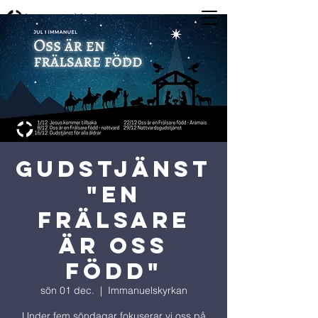
GUDSTJÄNST
"En
frälsare
är oss
född"
sön 01 dec.
  |  
Immanuelskyrkan
Under fem söndagar fokuserar vi oss på