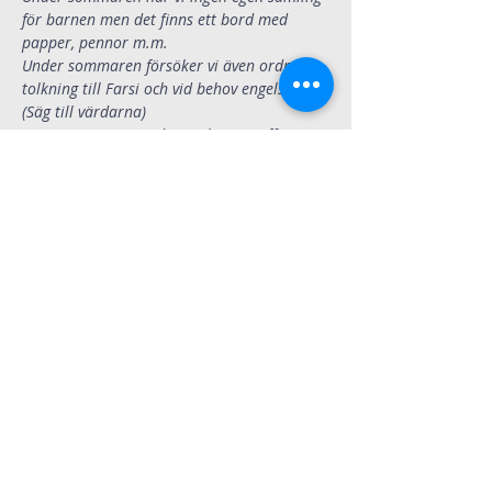
för barnen men det finns ett bord med 
papper, pennor m.m.
Under sommaren försöker vi även ordna 
tolkning till Farsi och vid behov engelska 
(Säg till värdarna)
During summer we do our best to offer 
translation to Farsi and English (Ask the 
hosts)
Efter Gudstjänsten fortsätter gemenskapen 
runt fikaborden. 
Varmt välkommen.
Dela
Immanuelskyrkan