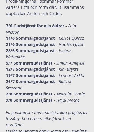
Predikningarna i sommar kommer 
variera i stil och form då vi tillsammans 
upptäcker Anden och Ordet.
7/6 Gudstjänst för alla åldrar
 - 
Filip 
Nilsson
14/6 Sommargudstjänst 
-
 Carlos Quiroz
21/6 Sommargudstjänst 
-
 Isac Bergqvist
28/6 Sommargudstjänst 
-
 Eveline 
Watanabe
5/7 Sommargudstjänst 
-
 Simon Almqvist
12/7 Sommargudstjänst 
-
 Kim Brynte
19/7 Sommargudstjänst 
-
 Lennart Axklo
26/7 Sommargudstjänst 
-
 Baltzar 
Svensson
2/8 Sommargudstjänst 
-
 Malcolm Searle
9/8 Sommargudstjänst 
-
 Hajdi Moche
En gudstjänst i Immanuelskyrkan präglas av 
lovsång, bön och en bibelförankrad 
predikan.
Under sommaren har vi ingen egen samling 