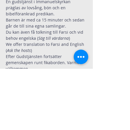
En gudstjänst i Immanuelskyrkan 
präglas av lovsång, bön och en 
bibelförankrad predikan.
Barnen är med ca 15 minuter och sedan 
går de till sina egna samlingar. 
Du kan även få tolkning till Farsi och vid 
behov engelska (
Säg till värdarna
)
We offer translation to Farsi and English 
(
Ask the hosts
)
Efter Gudstjänsten fortsätter 
gemenskapen runt fikaborden. Varmt 
välkommen.
Dela
Immanuelskyrkan