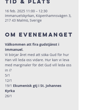
Tid & Plats
16 feb. 2025 11:00 – 12:30
Immanuelskyrkan, Köpenhamnsvägen 3,
217 43 Malmö, Sverige
Om evenemanget
Välkommen att fira gudstjänst i 
Immanuel.
Vi börjar året med att söka Gud för hur 
Han vill leda oss vidare. Hur kan vi leva 
med marginaler för det Gud vill leda oss 
in i?
5/1                     
12/1  
19/1 
Ekumenisk gtj i St. Johannes 
Kyrka   
26/1  