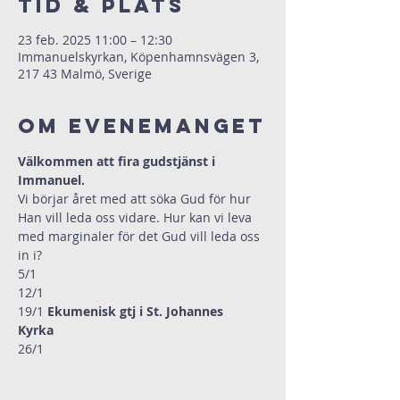
Tid & Plats
23 feb. 2025 11:00 – 12:30
Immanuelskyrkan, Köpenhamnsvägen 3,
217 43 Malmö, Sverige
Om evenemanget
Välkommen att fira gudstjänst i 
Immanuel.
Vi börjar året med att söka Gud för hur 
Han vill leda oss vidare. Hur kan vi leva 
med marginaler för det Gud vill leda oss 
in i?
5/1                     
12/1  
19/1 
Ekumenisk gtj i St. Johannes 
Kyrka   
26/1  