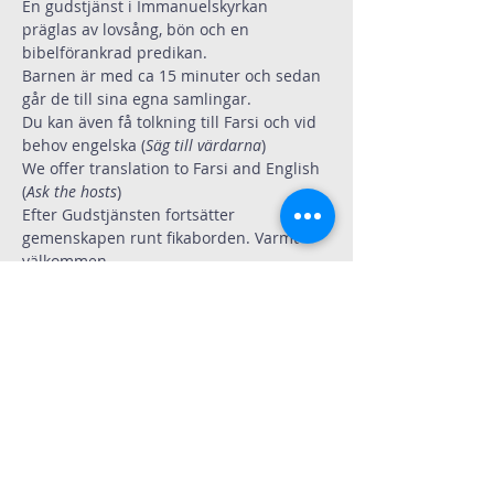
En gudstjänst i Immanuelskyrkan 
präglas av lovsång, bön och en 
bibelförankrad predikan.
Barnen är med ca 15 minuter och sedan 
går de till sina egna samlingar. 
Du kan även få tolkning till Farsi och vid 
behov engelska (
Säg till värdarna
)
We offer translation to Farsi and English 
(
Ask the hosts
)
Efter Gudstjänsten fortsätter 
gemenskapen runt fikaborden. Varmt 
välkommen.
Dela
Immanuelskyrkan