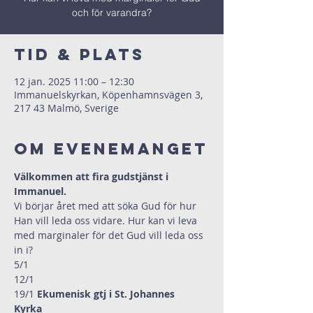
och för varandra?
Tid & Plats
12 jan. 2025 11:00 – 12:30
Immanuelskyrkan, Köpenhamnsvägen 3,
217 43 Malmö, Sverige
Om evenemanget
Välkommen att fira gudstjänst i 
Immanuel.
Vi börjar året med att söka Gud för hur 
Han vill leda oss vidare. Hur kan vi leva 
med marginaler för det Gud vill leda oss 
in i?
5/1                     
12/1  
19/1 
Ekumenisk gtj i St. Johannes 
Kyrka   