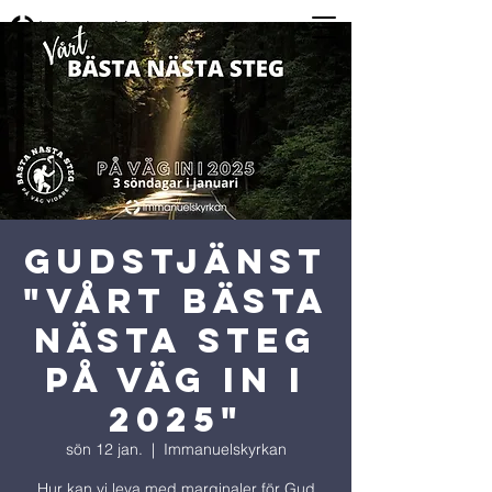
GUDSTJÄNST
"Vårt bästa
nästa steg
på väg in i
2025"
sön 12 jan.
  |  
Immanuelskyrkan
Hur kan vi leva med marginaler för Gud