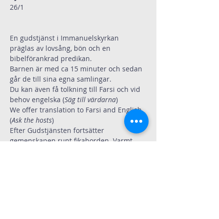
26/1  
En gudstjänst i Immanuelskyrkan 
präglas av lovsång, bön och en 
bibelförankrad predikan.
Barnen är med ca 15 minuter och sedan 
går de till sina egna samlingar. 
Du kan även få tolkning till Farsi och vid 
behov engelska (
Säg till värdarna
)
We offer translation to Farsi and English 
(
Ask the hosts
)
Efter Gudstjänsten fortsätter 
gemenskapen runt fikaborden. Varmt 
välkommen.
Dela