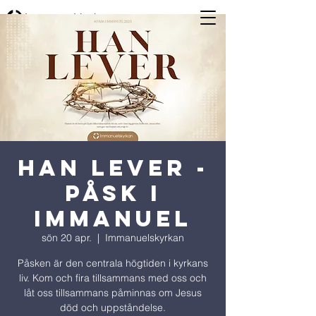
Han lever -
Påsk i
Immanuel
sön 20 apr.
  |  
Immanuelskyrkan
Påsken är den centrala högtiden i kyrkans
liv. Kom och fira tillsammans med oss och
låt oss tillsammans påminnas om Jesus
död och uppståndelse.