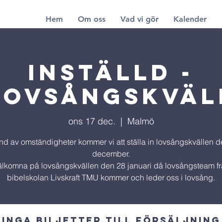
Hem
Om oss
Vad vi gör
Kalender
Inställd -
LOVSÅNGSKVÄL
ons 17 dec.
  |  
Malmö
nd av omständigheter kommer vi att ställa in lovsångskvällen d
december.
lkomna på lovsångskvällen den 28 januari då lovsångsteam f
bibelskolan Livskraft TMU kommer och leder oss i lovsång.
Inga biljetter till försäljning