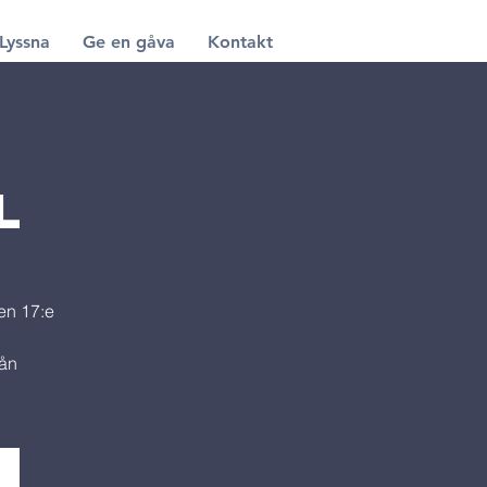
Lyssna
Ge en gåva
Kontakt
L
en 17:e
rån