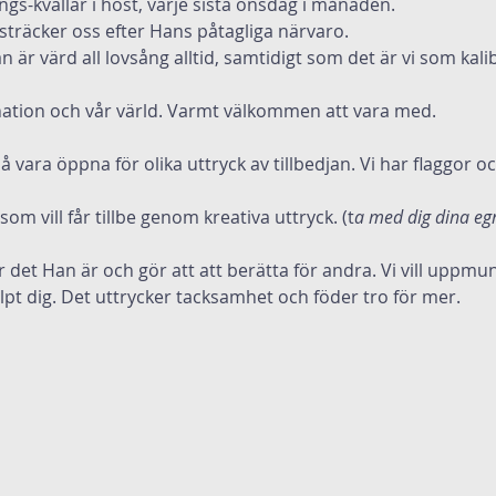
ngs-kvällar i höst, varje sista onsdag i månaden.
 sträcker oss efter Hans påtagliga närvaro. 
n är värd all lovsång alltid, samtidigt som det är vi som kal
år nation och vår värld. Varmt välkommen att vara med.
så vara öppna för olika uttryck av tillbedjan. Vi har flaggor o
som vill får tillbe genom kreativa uttryck. (t
a med dig dina egn
r det Han är och gör att att berätta för andra. Vi vill uppmun
pt dig. Det uttrycker tacksamhet och föder tro för mer.