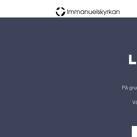
På gru
Vä