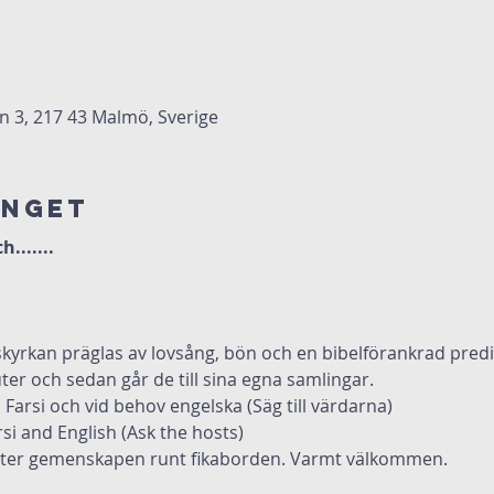
3, 217 43 Malmö, Sverige
anget
.......
kyrkan präglas av lovsång, bön och en bibelförankrad predi
er och sedan går de till sina egna samlingar.
l Farsi och vid behov engelska (Säg till värdarna)
rsi and English (Ask the hosts)
ätter gemenskapen runt fikaborden. Varmt välkommen.