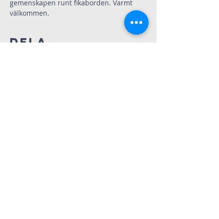
gemenskapen runt fikaborden. Varmt 
välkommen.
Dela
Immanuelskyrkan
Kontakt
Köpenhamnsvägen 3
217 43 Malmö
©2025 Immanuelskyrkan