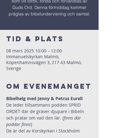
som vill förbli, förstå och förvandlas av
Guds Ord. Denna förmiddag kommer
präglas av bibelundervisning och samtal.
Tid & Plats
08 mars 2025 10:00 – 12:00
Immanuelskyrkan Malmö,
Köpenhamnsvägen 3, 217 43 Malmö,
Sverige
Om evenemanget
Bibelhelg med Jenny & Petrus Eurell
De leder tillsammans podden SPRID 
ORDET där de gräver djupare i Bibeln 
och pratar om vad den lär. (
finns där 
poddar finns
) 
De är del av Korskyrkan i Stockholm