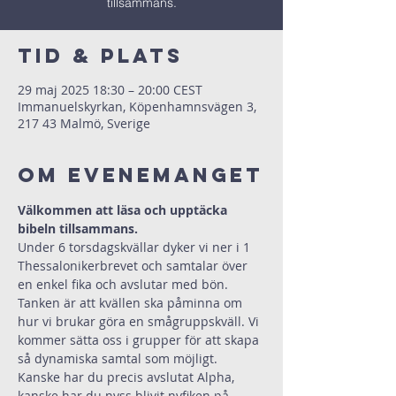
tillsammans.
Tid & Plats
29 maj 2025 18:30 – 20:00 CEST
Immanuelskyrkan, Köpenhamnsvägen 3,
217 43 Malmö, Sverige
Om evenemanget
Välkommen att läsa och upptäcka 
bibeln tillsammans.
Under 6 torsdagskvällar dyker vi ner i 1 
Thessalonikerbrevet och samtalar över 
en enkel fika och avslutar med bön. 
Tanken är att kvällen ska påminna om 
hur vi brukar göra en smågruppskväll. Vi 
kommer sätta oss i grupper för att skapa 
så dynamiska samtal som möjligt.
Kanske har du precis avslutat Alpha, 
kanske har du nyss blivit nyfiken på 