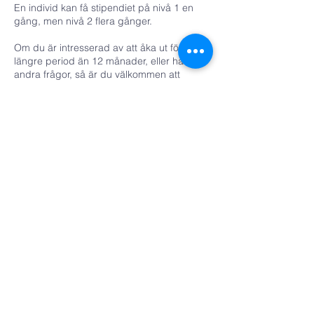
En individ kan få stipendiet på nivå 1 en
gång, men nivå 2 flera gånger.
Om du är intresserad av att åka ut för en
längre period än 12 månader, eller har
andra frågor, så är du välkommen att
kontakta kyrkans
missionsråd:
missionsteam@immanuel.nu
Tillbaka till Missionssidan.
Immanuelskyrkan
Kontakt
Köpenhamnsvägen 3
217 43 Malmö